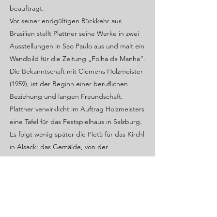
beauftragt.
Vor seiner endgültigen Rückkehr aus
Brasilien stellt Plattner seine Werke in zwei
Ausstellungen in Sao Paulo aus und malt ein
Wandbild für die Zeitung „Folha da Manha“.
Die Bekanntschaft mit Clemens Holzmeister
(1959), ist der Beginn einer beruflichen
Beziehung und langen Freundschaft.
Plattner verwirklicht im Auftrag Holzmeisters
eine Tafel für das Festspielhaus in Salzburg.
Es folgt wenig später die Pietà für das Kirchl
in Alsack; das Gemälde, von der
Bevölkerung nur sehr zögernd
angenommen, wurde als zu "wenig religiös"
empfunden.
Eine weitere Übersiedlung folgt. Diesmal
nach Tourettes sur Loup in Südfrankreich,