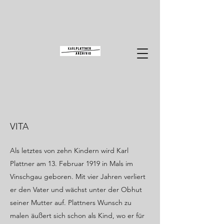
VITA
Als letztes von zehn Kindern wird Karl
Plattner am 13. Februar 1919 in Mals im
Vinschgau geboren. Mit vier Jahren verliert
er den Vater und wächst unter der Obhut
seiner Mutter auf. Plattners Wunsch zu
malen äußert sich schon als Kind, wo er für